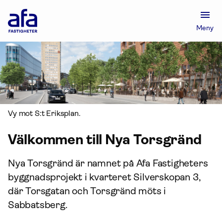
Afa
Försäkring
Meny
-
Gå
till
startsidan
Vy mot S:t Eriksplan.
Välkommen till Nya Torsgränd
Nya Torsgränd är namnet på Afa Fastigheters
byggnadsprojekt i kvarteret Silverskopan 3,
där Torsgatan och Torsgränd möts i
Sabbatsberg.