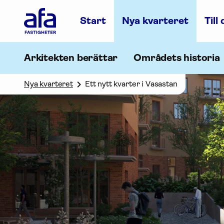
Afa
Start
Nya kvarteret
Till
Försäkring
-
Gå
till
Arkitekten berättar
Områdets historia
startsidan
Nya kvarteret
Ett nytt kvarter i Vasastan