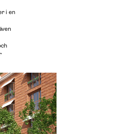
r i en
även
och
r