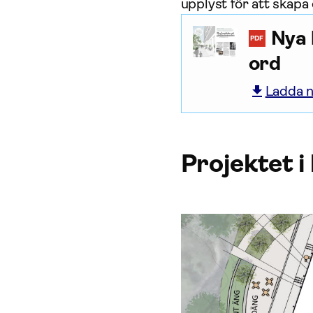
upplyst för att skapa
Nya 
PDF
ord
Ladda n
Projektet i