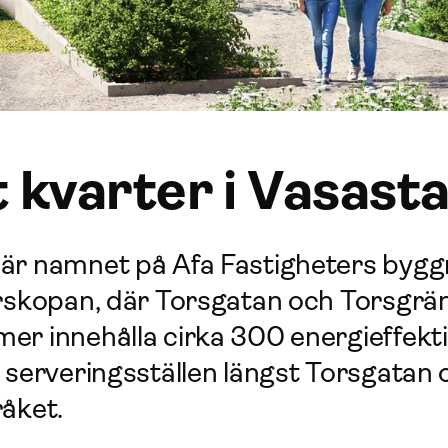
t kvarter i Vasast
är namnet på Afa Fastigheters bygg
erskopan, där Torsgatan och Torsgrä
er innehålla cirka 300 energieffekti
 serveringsställen längst Torsgatan 
åket.