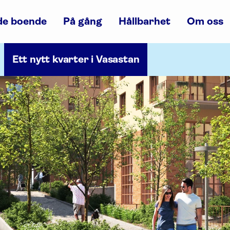
 de boende
På gång
Hållbarhet
Om oss
Ett nytt kvarter i Vasastan