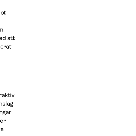
mot
n.
ed att
nerat
raktiv
nslag
ingar
mer
ra