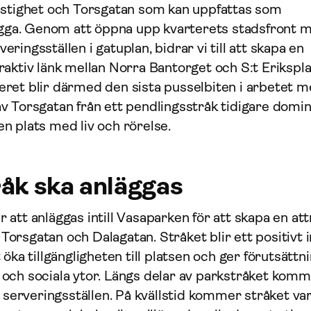
astighet och Torsgatan som kan uppfattas som
rygga. Genom att öppna upp kvarterets stadsfront 
ingsställen i gatuplan, bidrar vi till att skapa en
aktiv länk mellan Norra Bantorget och S:t Erikspla
ret blir därmed den sista pusselbiten i arbetet m
v Torsgatan från ett pendlingsstråk tidigare domi
 en plats med liv och rörelse.
råk ska anläggas
att anläggas intill Vasaparken för att skapa en att
rsgatan och Dalagatan. Stråket blir ett positivt i
öka tillgängligheten till platsen och ger förutsättn
och sociala ytor. Längs delar av parkstråket kom
h serveringsställen. På kvällstid kommer stråket va