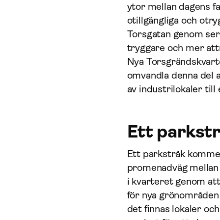
ytor mellan dagens f
otillgängliga och ot
Torsgatan genom server
tryggare och mer attr
Nya Torsgrändskvarte
omvandla denna del a
av industrilokaler till
Ett parkst
Ett parkstråk kommer 
promenadväg mellan To
i kvarteret genom att 
för nya grönområden 
det finnas lokaler oc