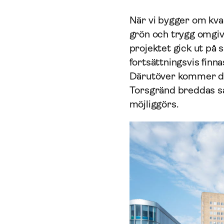
När vi bygger om kvart
grön och trygg omgivn
projektet gick ut p
fortsättningsvis finn
Därutöver kommer det
Torsgränd breddas så 
möjliggörs.