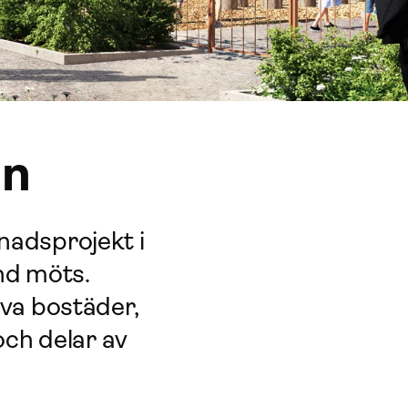
an
nadsprojekt i
nd möts.
va bostäder,
och delar av