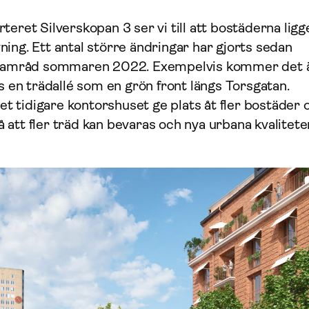
eret Silverskopan 3 ser vi till att bostäderna ligge
ing. Ett antal större ändringar har gjorts sedan
å samråd sommaren 2022. Exempelvis kommer det 
as en trädallé som en grön front längs Torsgatan.
 tidigare kontorshuset ge plats åt fler bostäder 
att fler träd kan bevaras och nya urbana kvalitete