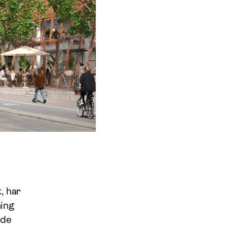
, har
ning
 de