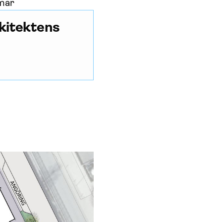
mmar
kitektens