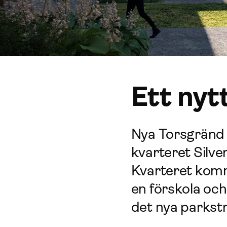
Ett nyt
Nya Torsgränd 
kvarteret Silv
Kvarteret komm
en förskola och
det nya parkstr