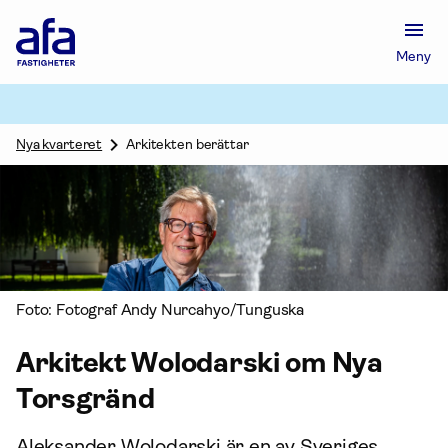
Afa
Försäkring
Meny
-
Gå
till
startsidan
Nya kvarteret
Arkitekten berättar
Foto: Fotograf Andy Nurcahyo/Tunguska
Arkitekt Wolodarski om Nya
Torsgränd
Aleksander Wolodarski är en av Sveriges